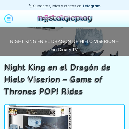
🏷️ Subastas, lotes y ofertas en
Telegram
NIGHT KING EN EL DRAGÓN DE HIELO VISERION –
GAME OF THRONES POP! RIDES
en
Cine y TV
Night King en el Dragón de
Hielo Viserion – Game of
Thrones POP! Rides