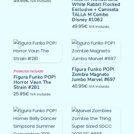
49.95
€
IVA incluido
White Rabbit Flocked
Exclusive + Camiseta
TALLA M Combo
Disney #1062
49.95
€
IVA incluido
Figura Funko POP!
Protector incluido
Zombie Magneto
Figura Funko POP!
Jumbo Marvel #697
Horror Vaun The
40.95
€
Strain #281
IVA incluido
25.95
€
IVA incluido