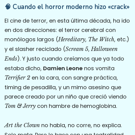
🧠 Cuando el horror moderno hizo «crack»
El cine de terror, en esta última década, ha ido
en dos direcciones: el terror cerebral con
monólogos largos (
,
, etc.)
Hereditary
The Witch
y el slasher reciclado (
,
Scream 5
Halloween
). Y justo cuando creíamos que ya todo
Ends
estaba dicho,
Damien Leone
nos vomita
en la cara, con sangre práctica,
Terrifier 2
timing de pesadilla, y un mimo asesino que
parece creado por un niño que creció viendo
con hambre de hemoglobina.
Tom & Jerry
no habla, no corre, no explica.
Art the Clown
Solo mata. Pero lo hace con una teatralidad