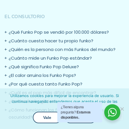
EL CONSULTORIO
¿Qué Funko Pop se vendió por 100.000 dólares?
¿Cuánto cuesta hacer tu propio funko?
¿Quién es la persona con más Funkos del mundo?
¿Cuánto mide un Funko Pop estándar?
¿Qué significa Funko Pop Deluxe?
¿El calor arruina los Funko Pops?
¿Por qué cuesta tanto Funko Pop?
¿Cuál es el pop más difícil de encontrar?
Utilizamos cookies para mejorar la experiencia de usuario. Si
¿Qué es Funko glitter?
continua navegando entendemos que acepta el uso de las
mismas.
¿Tienes alguna
¿Cómo funcionan los funkos GITD que brillan en la
pregunta?
Estamos
oscuridad?
Vale
+ Info
disponibles.