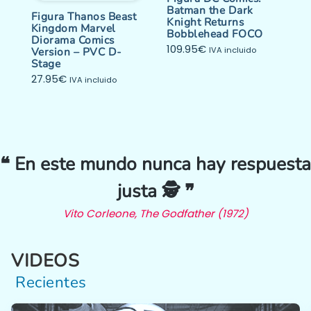
Batman the Dark
Figura Thanos Beast
Knight Returns
Kingdom Marvel
Bobblehead FOCO
Diorama Comics
109.95
€
Version – PVC D-
IVA incluido
Stage
27.95
€
IVA incluido
❝ En este mundo nunca hay respuesta
justa 🕵️ ❞
Vito Corleone, The Godfather (1972)
VIDEOS
Recientes