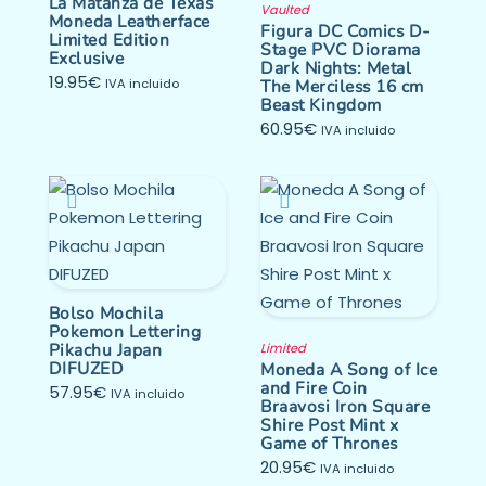
La Matanza de Texas
Vaulted
Moneda Leatherface
Figura DC Comics D-
Limited Edition
Stage PVC Diorama
Exclusive
Dark Nights: Metal
19.95
€
IVA incluido
The Merciless 16 cm
Beast Kingdom
60.95
€
IVA incluido
Bolso Mochila
Pokemon Lettering
Pikachu Japan
Limited
DIFUZED
Moneda A Song of Ice
and Fire Coin
57.95
€
IVA incluido
Braavosi Iron Square
Shire Post Mint x
Game of Thrones
20.95
€
IVA incluido