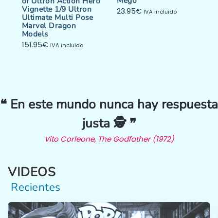
Mego
of Ultron Action Hero
Vignette 1/9 Ultron
23.95
€
IVA incluido
Ultimate Multi Pose
Marvel Dragon
Models
151.95
€
IVA incluido
❝ En este mundo nunca hay respuesta
justa 🕵️ ❞
Vito Corleone, The Godfather (1972)
VIDEOS
Recientes