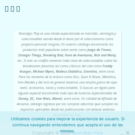
Nostalgic Play es una tienda especializada en merchán, retrología y
coleccionables nacida desde el amor por el coleccionismo como
proyecto personal insignia. En nuestro catálogo encontrarás los
productos más populares sobre series como
Juego de Tronos,
Stranger Things, Breaking Bad, Hora de Aventuras, Rick and Morty
,
etc. Si eres un cinéfilo tenemos toda clase de coleccionables sobre las
blockbusters favoritas así como clásicos del cine como
Freddy
Krueger, Michael Myers, Muñeco Diabólico, Gremlins
, entre otros.
Para los amantes de la música como Kiss, Guns N Roses, Metallica,
Iron Maiden y del ocio en general tenemos una amplia gama de ropa
textil, accesorios, tazas y coleccionables. Si buscas un regalo para
alguien especial encontrarás todo tipo de licencias especializadas de
Disney, DC, Star Wars, Marvel
, entre otros. En calidad de Afiliado de
Amazon, obtengo ingresos por las compras adscritas que cumplen los
requisitos aplicables desde las publicaciones con enlaces externos
disponibles en blog.
Utilizamos cookies para mejorar la experiencia de usuario. Si
continua navegando entendemos que acepta el uso de las
mismas.
Copyright ©️ 2026
Nostalgic Play