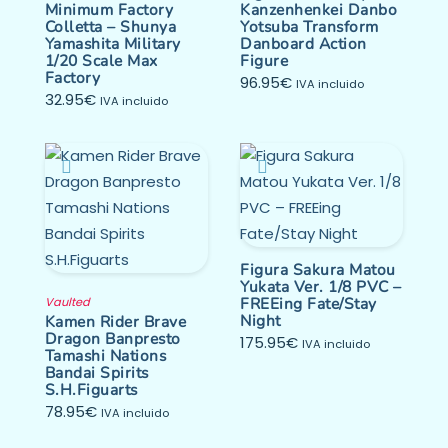
Minimum Factory
Kanzenhenkei Danbo
Colletta – Shunya
Yotsuba Transform
Yamashita Military
Danboard Action
1/20 Scale Max
Figure
Factory
96.95
€
IVA incluido
32.95
€
IVA incluido
Figura Sakura Matou
Yukata Ver. 1/8 PVC –
FREEing Fate/Stay
Vaulted
Night
Kamen Rider Brave
Dragon Banpresto
175.95
€
IVA incluido
Tamashi Nations
Bandai Spirits
S.H.Figuarts
78.95
€
IVA incluido