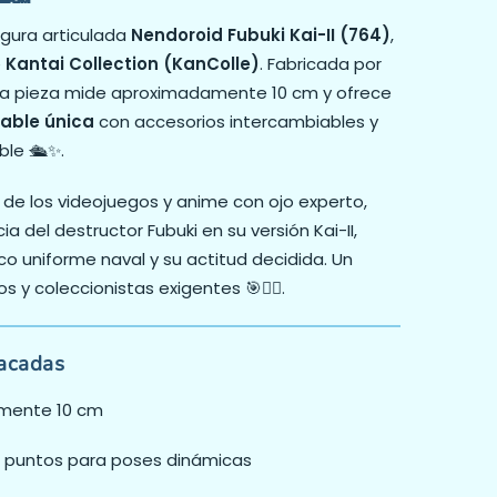
igura articulada
Nendoroid Fubuki Kai-II (764)
,
e
Kantai Collection (KanColle)
. Fabricada por
ta pieza mide aproximadamente 10 cm y ofrece
nable única
con accesorios intercambiables y
ble 🛳️✨.
de los videojuegos y anime con ojo experto,
a del destructor Fubuki en su versión Kai-II,
o uniforme naval y su actitud decidida. Un
 y coleccionistas exigentes 🎯👩‍✈️.
tacadas
amente 10 cm
es puntos para poses dinámicas