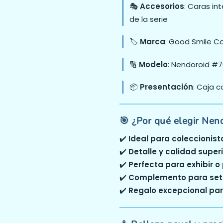
🎭
Accesorios
: Caras in
de la serie
🏷️
Marca
: Good Smile 
🔢
Modelo
: Nendoroid #
📦
Presentación
: Caja 
🎯 ¿Por qué elegir Nend
✔️
Ideal para coleccionist
✔️
Detalle y calidad supe
✔️
Perfecta para exhibir o
✔️
Complemento para set
✔️
Regalo excepcional par