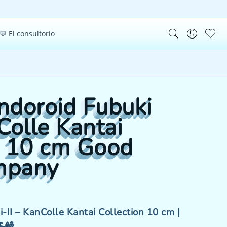
💬 El consultorio
ndoroid Fubuki
Colle Kantai
n 10 cm Good
mpany
-II – KanColle Kantai Collection 10 cm |
🎎