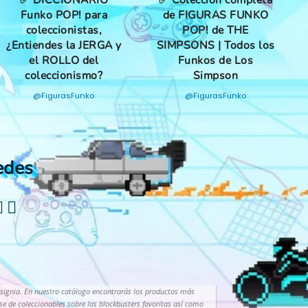
✅ DICCIONARIO
✅ Colección completa
Funko POP! para
de FIGURAS FUNKO
coleccionistas,
POP! de THE
¿Entiendes la JERGA y
SIMPSONS | Todos los
el ROLLO del
Funkos de Los
coleccionismo?
Simpson
@FigurasFunko
@FigurasFunko
edes
nsignia. En nuestro catálogo encontrarás los productos más
lase de coleccionables sobre las blockbusters favoritas así como