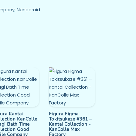
ompany
,
Nendoroid
ura Kantai
Figura Figma
lection KanColle
Tokitsukaze #361 –
agi Bath Time
Kantai Collection -
llection Good
KanColle Max
ile Company
Factory