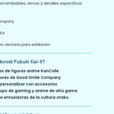
tercambiables, armas y detalles específicos
Company
764
con ventana para exhibición
oroid Fubuki Kai-II?
as de figuras anime KanColle
riores de Good Smile Company
 personalizar con accesorios
ups de gaming y anime de alta gama
a entusiastas de la cultura otaku