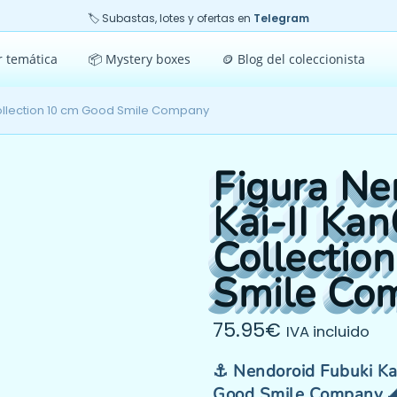
🏷️ Subastas, lotes y ofertas en
Telegram
r temática
📦 Mystery boxes
🪙 Blog del coleccionista
Collection 10 cm Good Smile Company
Figura Ne
Kai-II Kan
Collectio
Smile Co
75.95
€
IVA incluido
⚓ Nendoroid Fubuki Kai
Good Smile Company 