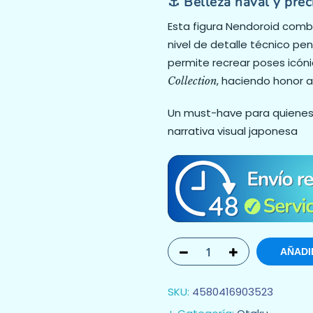
⚓ Belleza naval y prec
Esta figura Nendoroid combi
nivel de detalle técnico p
permite recrear poses ic
, haciendo honor a 
Collection
Un must-have para quienes a
narrativa visual japonesa
AÑADI
SKU:
4580416903523