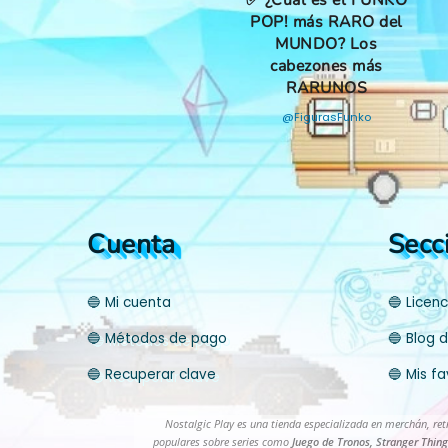
✅ ¿Cuál es el FUNKO
POP! más RARO del
MUNDO? Los
cabezones más
RARUNOS
@FigurasFunko
Cuenta
Secc
🔵 Mi cuenta
🔵 Licen
🔵 Métodos de pago
🔵 Blog d
🔵 Recuperar clave
🔵 Mis fa
Nostalgic Play es una tienda especializada en merchán, re
populares sobre series como
Juego de Tronos, Stranger Thing