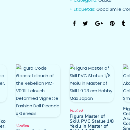
Categoría:
Otaku
Etiquetas:
Good Smile C
Fig
Vaulted
Col
Figura Master of
Ak
ico
Skill PVC Statue 1/8
Co
er.
Yexiu in Master of
Vaulted
Sm