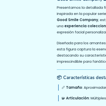
Presentamos la detallada f
inspirada en la popular seri
Good Smile Company
, es
una
experiencia coleccio
expresión facial personaliza
Diseñada para los amantes 
esta figura captura la esenci
destacando su característic
imprescindible para fanáticos
📦 Características des
📏
Tamaño
: Aproximad
🧩
Articulación
: Múltipl