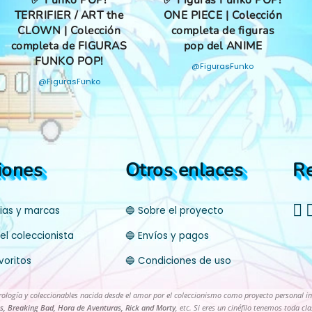
✅ Funko POP!
✅ Figuras Funko POP!
TERRIFIER / ART the
ONE PIECE | Colección
CLOWN | Colección
completa de figuras
completa de FIGURAS
pop del ANIME
FUNKO POP!
@FigurasFunko
@FigurasFunko
iones
Otros enlaces
R
cias y marcas
🔵 Sobre el proyecto
el coleccionista
🔵 Envíos y pagos
voritos
🔵 Condiciones de uso
trología y coleccionables nacida desde el amor por el coleccionismo como proyecto personal i
s, Breaking Bad, Hora de Aventuras, Rick and Morty
, etc. Si eres un cinéfilo tenemos toda c