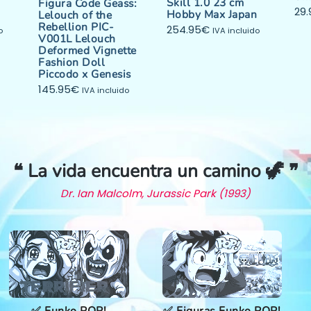
Skill 1.0 23 cm
Figura Code Geass:
29.
Hobby Max Japan
Lelouch of the
Rebellion PIC-
254.95
€
o
IVA incluido
V001L Lelouch
Deformed Vignette
Fashion Doll
Piccodo x Genesis
145.95
€
IVA incluido
❝ La vida encuentra un camino 🦖 ❞
Dr. Ian Malcolm, Jurassic Park (1993)