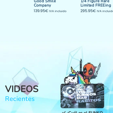
Good Smile
1/4 Figure Rare
Company
Limited FREEing
139.95
€
295.95
€
IVA incluido
IVA incluid
VIDEOS
Recientes