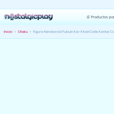
🛒 Productos po
Inicio
Otaku
Figura Nendoroid Fubuki Kai-II KanColle Kantai 