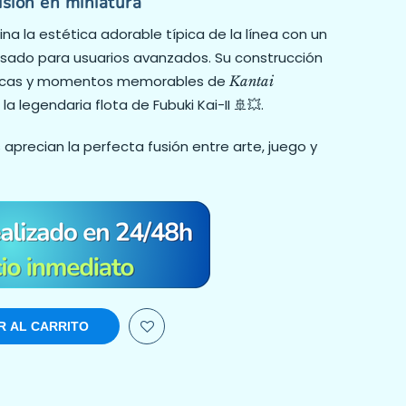
isión en miniatura
na la estética adorable típica de la línea con un
ensado para usuarios avanzados. Su construcción
ónicas y momentos memorables de
Kantai
la legendaria flota de Fubuki Kai-II 🚢💥.
precian la perfecta fusión entre arte, juego y
R AL CARRITO