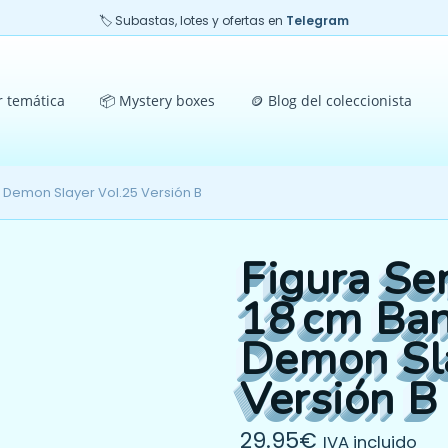
🏷️ Subastas, lotes y ofertas en
Telegram
r temática
📦 Mystery boxes
🪙 Blog del coleccionista
 Demon Slayer Vol.25 Versión B
Figura Se
18 cm Ban
Demon Sla
Versión B
29.95
€
IVA incluido