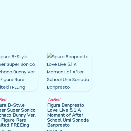
lted
Vaulted
ura B-Style
Figura Banpresto
per Super Sonico
Love Live 5.1 A
chaco Bunny Ver.
Moment of After
 Figure Rare
School Umi Sonoda
mited FREEing
Banpresto