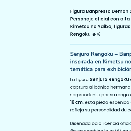
Figura Banpresto Demon Sl
Personaje oficial con alta
Kimetsu no Yaiba, figuras
Rengoku 🔥⚔️
Senjuro Rengoku – Banp
inspirada en Kimetsu no
temática para exhibición
La figura
Senjuro Rengoku
captura al icónico hermano 
sorprendente por su rango 
18 cm
, esta pieza escénica
refleja su personalidad dulc
Diseñada bajo licencia ofici
figura combina la estética