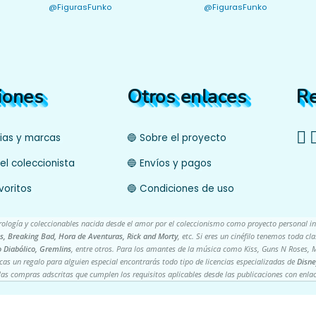
@FigurasFunko
@FigurasFunko
iones
Otros enlaces
R
cias y marcas
🔵 Sobre el proyecto
el coleccionista
🔵 Envíos y pagos
voritos
🔵 Condiciones de uso
trología y coleccionables nacida desde el amor por el coleccionismo como proyecto personal i
s, Breaking Bad, Hora de Aventuras, Rick and Morty
, etc. Si eres un cinéfilo tenemos toda c
 Diabólico, Gremlins
, entre otros. Para los amantes de la música como Kiss, Guns N Roses, M
scas un regalo para alguien especial encontrarás todo tipo de licencias especializadas de
Disne
s compras adscritas que cumplen los requisitos aplicables desde las publicaciones con enlac