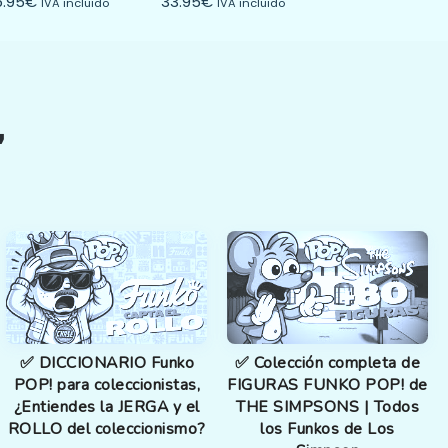
5.95
€
33.95
€
IVA incluido
IVA incluido
❞
✅ DICCIONARIO Funko
✅ Colección completa de
POP! para coleccionistas,
FIGURAS FUNKO POP! de
¿Entiendes la JERGA y el
THE SIMPSONS | Todos
ROLLO del coleccionismo?
los Funkos de Los