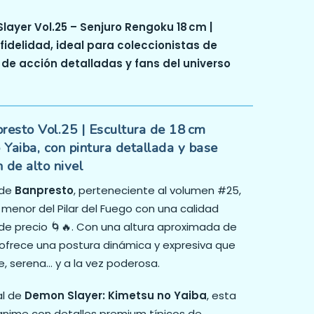
ayer Vol.25 – Senjuro Rengoku 18 cm |
 fidelidad, ideal para coleccionistas de
 de acción detalladas y fans del universo
resto Vol.25 | Escultura de 18 cm
 Yaiba, con pintura detallada y base
 de alto nivel
de
Banpresto
, perteneciente al volumen #25,
menor del Pilar del Fuego con una calidad
de precio 🌀🔥. Con una altura aproximada de
 ofrece una postura dinámica y expresiva que
e, serena… y a la vez poderosa.
al de
Demon Slayer: Kimetsu no Yaiba
, esta
 anime con detalles premium típicos de