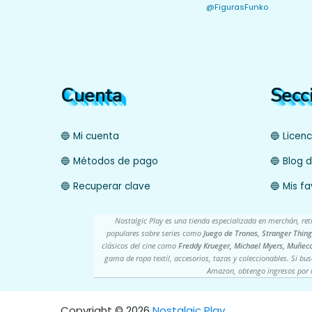
@FigurasFunko
Cuenta
Secc
🔵 Mi cuenta
🔵 Licen
🔵 Métodos de pago
🔵 Blog d
🔵 Recuperar clave
🔵 Mis fa
Nostalgic Play es una tienda especializada en merchán, re
populares sobre series como
Juego de Tronos, Stranger Thing
clásicos del cine como
Freddy Krueger, Michael Myers, Muñeco
gama de ropa textil, accesorios, tazas y coleccionables. Si bu
Amazon, obtengo ingresos por la
Copyright ©️ 2026
Nostalgic Play