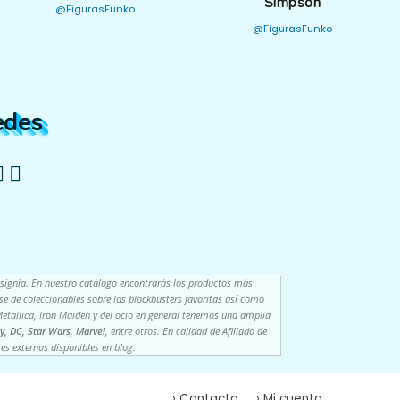
Simpson
@FigurasFunko
@FigurasFunko
edes
nsignia. En nuestro catálogo encontrarás los productos más
lase de coleccionables sobre las blockbusters favoritas así como
etallica, Iron Maiden y del ocio en general tenemos una amplia
y, DC, Star Wars, Marvel
, entre otros. En calidad de Afiliado de
es externos disponibles en blog.
› Contacto
› Mi cuenta