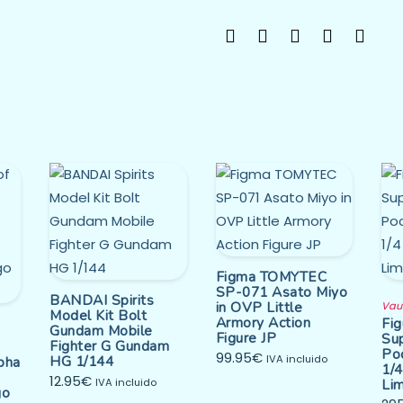
Figma TOMYTEC
SP-071 Asato Miyo
BANDAI Spirits
in OVP Little
Vau
Model Kit Bolt
Armory Action
Fig
Gundam Mobile
Figure JP
Su
Fighter G Gundam
Po
99.95
€
HG 1/144
IVA incluido
pha
1/4
12.95
€
IVA incluido
Li
go