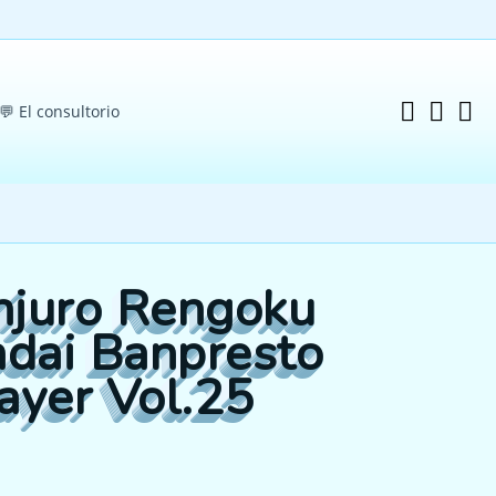
💬 El consultorio
njuro Rengoku
dai Banpresto
yer Vol.25