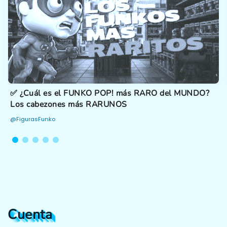
Cuál es el FUNKO POP! más RARO del MUNDO?
✅ Fun
 cabezones más RARUNOS
Colec
urasFunko
@Figur
Cuenta