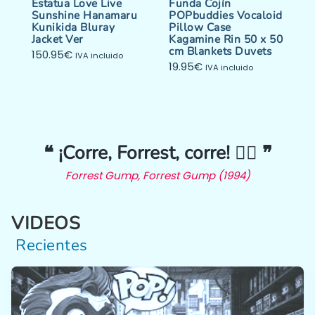
Estatua Love Live
Funda Cojín
Sunshine Hanamaru
POPbuddies Vocaloid
Kunikida Bluray
Pillow Case
Jacket Ver
Kagamine Rin 50 x 50
cm Blankets Duvets
150.95
€
IVA incluido
19.95
€
IVA incluido
❝ ¡Corre, Forrest, corre! 🏃‍♂️ ❞
Forrest Gump, Forrest Gump (1994)
VIDEOS
Recientes