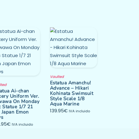
Vaulted
Estatua Amanchu!
lted
Advance – Hikari
atua Ai-chan
Kohinata Swimsuit
kery Uniform Ver.
Style Scale 1/8
wawa On Monday
Aqua Marine
 Statue 1/7 21
139.95
€
 Japan Emon
IVA incluido
ys
.95
€
IVA incluido