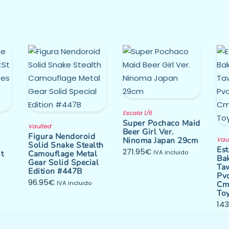
Escala 1/6
Super Pochaco Maid
Vaulted
Beer Girl Ver.
Figura Nendoroid
Ninoma Japan 29cm
Vau
Solid Snake Stealth
Est
271.95
€
it
Camouflage Metal
IVA incluido
Ba
Gear Solid Special
Ta
Edition #447B
Pvc
96.95
€
IVA incluido
Cm
To
143