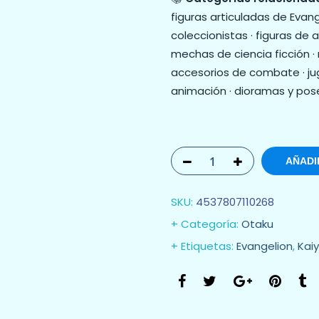
figuras articuladas de Evan
coleccionistas · figuras d
mechas de ciencia ficción · 
accesorios de combate · ju
animación · dioramas y pose
AÑADI
SKU:
4537807110268
Categoría:
Otaku
Etiquetas:
Evangelion
,
Kai