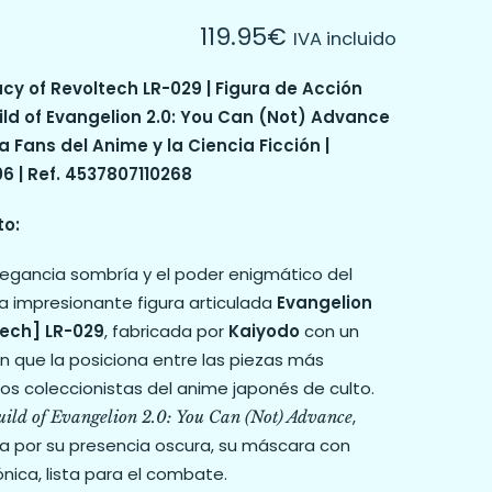
119.95
€
IVA incluido
cy of Revoltech LR-029 | Figura de Acción
ild of Evangelion 2.0: You Can (Not) Advance
a Fans del Anime y la Ciencia Ficción |
6 | Ref. 4537807110268
to:
legancia sombría y el poder enigmático del
 impresionante figura articulada
Evangelion
tech] LR-029
, fabricada por
Kaiyodo
con un
ión que la posiciona entre las piezas más
os coleccionistas del anime japonés de culto.
,
uild of Evangelion 2.0: You Can (Not) Advance
a por su presencia oscura, su máscara con
ónica, lista para el combate.