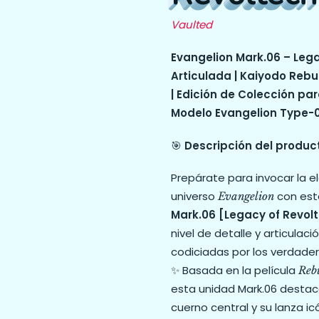
Vaulted
Evangelion Mark.06 – Lega
Articulada | Kaiyodo Rebu
| Edición de Colección par
Modelo Evangelion Type-0
🎯
Descripción del produc
Prepárate para invocar la e
universo
con esta
Evangelion
Mark.06 [Legacy of Revol
nivel de detalle y articulac
codiciadas por los verdader
✨ Basada en la película
Reb
esta unidad Mark.06 destac
cuerno central y su lanza ic