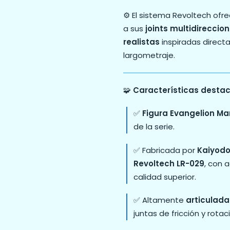
⚙️ El sistema Revoltech of
a sus
joints multidireccio
realistas
inspiradas direc
largometraje.
🧩
Características desta
✅
Figura Evangelion Ma
de la serie.
✅ Fabricada por
Kaiyod
Revoltech LR-029
, con 
calidad superior.
✅ Altamente
articulada
juntas de fricción y rota