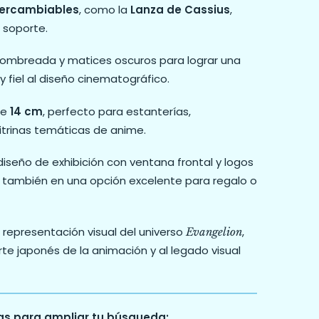
tercambiables
, como la
Lanza de Cassius
,
 soporte.
ombreada y matices oscuros para lograr una
 fiel al diseño cinematográfico.
de
14 cm
, perfecto para estanterías,
itrinas temáticas de anime.
iseño de exhibición con ventana frontal y logos
rte también en una opción excelente para regalo o
na representación visual del universo
,
Evangelion
rte japonés de la animación y al legado visual
as para ampliar tu búsqueda: