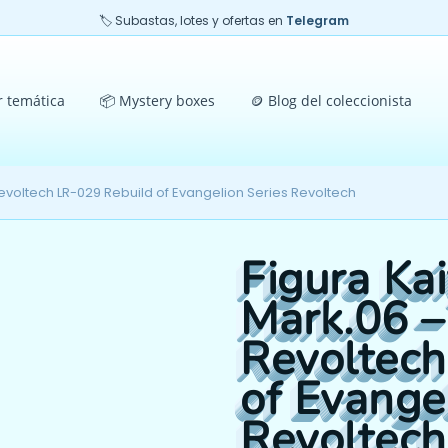
🏷️ Subastas, lotes y ofertas en
Telegram
r temática
📦 Mystery boxes
🪙 Blog del coleccionista
evoltech LR-029 Rebuild of Evangelion Series Revoltech
Figura Ka
Mark.06 –
Revoltech
of Evange
Revoltech