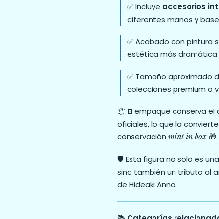
✅ Incluye
accesorios in
diferentes manos y base
✅ Acabado con pintura s
estética más dramática y
✅ Tamaño aproximado 
colecciones premium o v
📦 El empaque conserva el d
oficiales, lo que la convie
conservación
🎁.
mint in box
🛡️ Esta figura no solo es u
sino también un tributo al a
de Hideaki Anno.
📚
Categorías relacionad