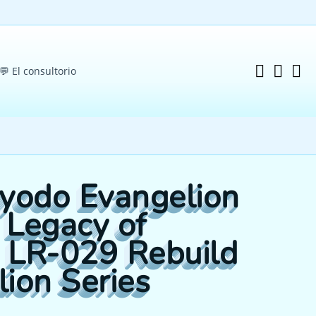
💬 El consultorio
iyodo Evangelion
 Legacy of
 LR-029 Rebuild
lion Series