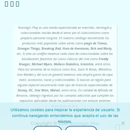
Nostalgic Play es una tienda especializada en merchán, retrología y
coleccionables nacida desde el amor por el coleccionismo como
proyecto personal insignia. En nuestro catálogo encontrarás los
productos más populares sobre series como
Juego de Tronos,
Stranger Things, Breaking Bad, Hora de Aventuras, Rick and Morty
,
etc. Si eres un cinéfilo tenemos toda clase de coleccionables sobre las
blockbusters favoritas así como clásicos del cine como
Freddy
Krueger, Michael Myers, Muñeco Diabólico, Gremlins
, entre otros.
Para los amantes de la música como Kiss, Guns N Roses, Metallica,
Iron Maiden y del ocio en general tenemos una amplia gama de ropa
textil, accesorios, tazas y coleccionables. Si buscas un regalo para
alguien especial encontrarás todo tipo de licencias especializadas de
Disney, DC, Star Wars, Marvel
, entre otros. En calidad de Afiliado de
Amazon, obtengo ingresos por las compras adscritas que cumplen los
requisitos aplicables desde las publicaciones con enlaces externos
disponibles en blog.
Utilizamos cookies para mejorar la experiencia de usuario. Si
continua navegando entendemos que acepta el uso de las
mismas.
Copyright ©️ 2026
Nostalgic Play