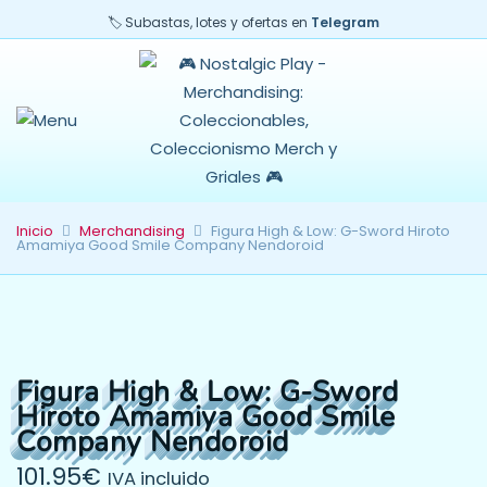
🏷️ Subastas, lotes y ofertas en
Telegram
Inicio
Merchandising
Figura High & Low: G-Sword Hiroto
Amamiya Good Smile Company Nendoroid
Figura High & Low: G-Sword
Hiroto Amamiya Good Smile
Company Nendoroid
101.95
€
IVA incluido