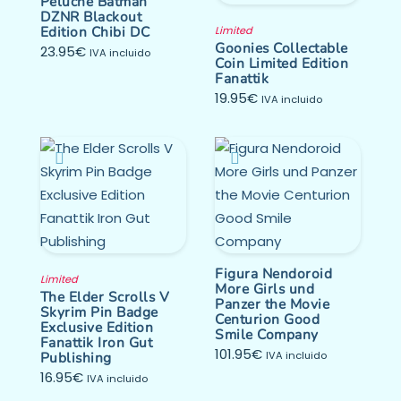
Peluche Batman
DZNR Blackout
Edition Chibi DC
Limited
Goonies Collectable
23.95
€
IVA incluido
Coin Limited Edition
Fanattik
19.95
€
IVA incluido
Figura Nendoroid
Limited
More Girls und
The Elder Scrolls V
Panzer the Movie
Skyrim Pin Badge
Centurion Good
Exclusive Edition
Smile Company
Fanattik Iron Gut
101.95
€
Publishing
IVA incluido
16.95
€
IVA incluido