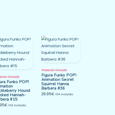
Protector incluido
Figura Funko POP!
ector incluido
Animation Secret
gura Funko POP!
Squirrel Hanna
imation
Barbera #36
ckleberry Hound
29.95
€
ocked Hannah-
IVA incluido
rbera #15
.95
€
IVA incluido