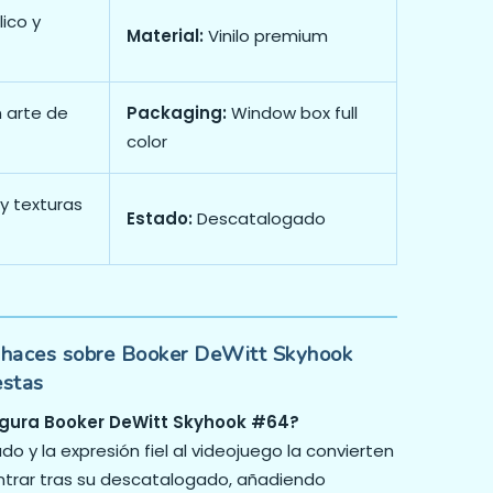
ico y
Material:
Vinilo premium
 arte de
Packaging:
Window box full
color
y texturas
Estado:
Descatalogado
 haces sobre Booker DeWitt Skyhook
estas
igura Booker DeWitt Skyhook #64?
o y la expresión fiel al videojuego la convierten
ontrar tras su descatalogado, añadiendo