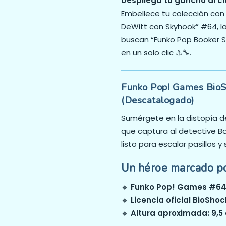
Despliega tu gancho al ci
Embellece tu colección con
DeWitt con Skyhook” #64, l
buscan “Funko Pop Booker Sk
en un solo clic ⚓🔧.
Funko Pop! Games BioS
(Descatalogado)
Sumérgete en la distopía d
que captura al detective B
listo para escalar pasillos y s
Un héroe marcado p
🔹
Funko Pop! Games #6
🔹
Licencia oficial BioSh
🔹
Altura aproximada: 9,5 