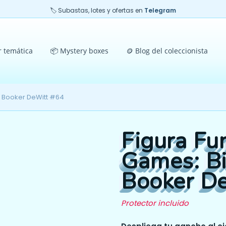
🏷️ Subastas, lotes y ofertas en
Telegram
r temática
📦 Mystery boxes
🪙 Blog del coleccionista
k Booker DeWitt #64
Figura Fu
Games: B
Booker D
Protector incluido