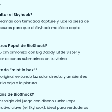
.
ltar el Skyhook?
dioramas con temática Rapture y luce la pieza de
oscuros para que el Skyhook metálico capte
tros Pops! de BioShock?
5 cm armoniza con Big Daddy, Little Sister y
ar escenas submarinas en tu vitrina.
ado “mint in box”?
riginal, evitando luz solar directa y ambientes
a caja o la pintura.
fans de BioShock?
talgia del juego con diseño Funko Pop!
rativo clave (el Skyhook), ideal para verdaderos