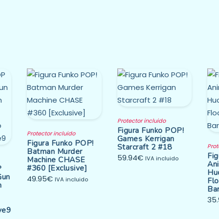
Protector incluido
Figura Funko POP!
Protector incluido
Games Kerrigan
Figura Funko POP!
Starcraft 2 #18
Prot
Batman Murder
Fi
59.94
€
Machine CHASE
IVA incluido
An
#360 [Exclusive]
P
Hu
Gun
49.95
€
IVA incluido
Fl
m
Ba
35
ve9