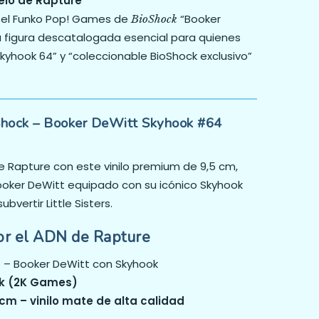
elo de Rapture
 el Funko Pop! Games de
“Booker
BioShock
a figura descatalogada esencial para quienes
yhook 64” y “coleccionable BioShock exclusivo”
hock – Booker DeWitt Skyhook #64
e Rapture con este vinilo premium de 9,5 cm,
ooker DeWitt equipado con su icónico Skyhook
ubvertir Little Sisters.
or el ADN de Rapture
4
– Booker DeWitt con Skyhook
ock (2K Games)
cm – vinilo mate de alta calidad