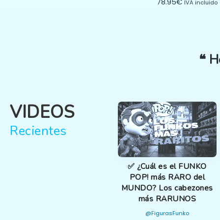
78.95
€
IVA incluido
❝ H
VIDEOS
Recientes
✅ ¿Cuál es el FUNKO
POP! más RARO del
MUNDO? Los cabezones
más RARUNOS
@FigurasFunko