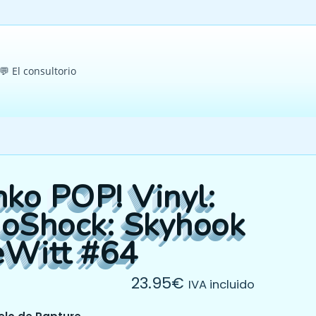
💬 El consultorio
nko POP! Vinyl:
ioShock: Skyhook
eWitt #64
23.95
€
IVA incluido