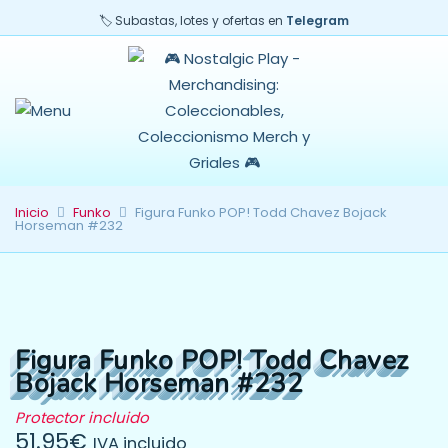
🏷️ Subastas, lotes y ofertas en
Telegram
Inicio
Funko
Figura Funko POP! Todd Chavez Bojack
Horseman #232
Figura Funko POP! Todd Chavez
Bojack Horseman #232
Protector incluido
51.95
€
IVA incluido