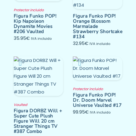
Protector incluido
Figura Funko POP!
Figura Funko POP!
Kip Napoleon
Orange Blossom
Dynamite Movies
Marmalade
#206 Vaulted
Strawberry Shortcake
#134
35.95
€
IVA incluido
32.95
€
IVA incluido
Protector incluido
Figura Funko POP!
Dr. Doom Marvel
Universe Vaulted #17
Vaulted
Figura DORBZ Will +
99.95
€
IVA incluido
Super Cute Plush
Figure Will 20 cm
Stranger Things TV
#387 Combo