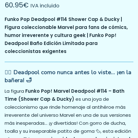
60.95
€
IVA incluido
Funko Pop Deadpool #114 Shower Cap & Ducky |
Figura coleccionable Marvel para fans de cómics,
humor irreverente y cultura geek | Funko Pop!
Deadpool Baño Edición Limitada para
coleccionistas exigentes
🦸‍♂️ Deadpool como nunca antes lo viste… ¡en la
bañera! 🛁
La figura
Funko Pop! Marvel Deadpool #114 – Bath
Time (Shower Cap & Ducky)
es una joya de
coleccionismo que rinde homenaje al antihéroe más
irreverente del universo Marvel en una de sus versiones
más inesperadas… ¡y divertidas! Con gorro de ducha,
toalla y su inseparable patito de goma 🦆, esta edición