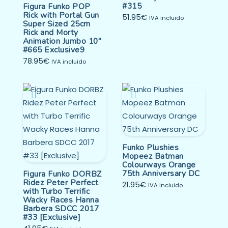
#315
Figura Funko POP
Rick with Portal Gun
51.95
€
IVA incluido
Super Sized 25cm
Rick and Morty
Animation Jumbo 10″
#665 Exclusive9
78.95
€
IVA incluido
Funko Plushies
Mopeez Batman
Colourways Orange
75th Anniversary DC
Figura Funko DORBZ
Ridez Peter Perfect
21.95
€
IVA incluido
with Turbo Terrific
Wacky Races Hanna
Barbera SDCC 2017
#33 [Exclusive]