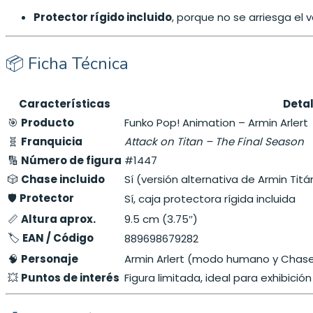
Protector rígido incluido
, porque no se arriesga el 
📦 Ficha Técnica
Características
Detal
🎯
Producto
Funko Pop! Animation – Armin Arlert
🧬
Franquicia
Attack on Titan – The Final Season
🔢
Número de figura
#1447
🎲
Chase incluido
Sí (versión alternativa de Armin Titá
🛡️
Protector
Sí, caja protectora rígida incluida
📏
Altura aprox.
9.5 cm (3.75″)
🏷️
EAN / Código
889698679282
🧠
Personaje
Armin Arlert (modo humano y Chase
💥
Puntos de interés
Figura limitada, ideal para exhibició