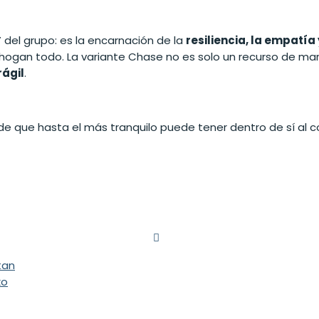
 del grupo: es la encarnación de la
resiliencia, la empatía y
o ahogan todo. La variante Chase no es solo un recurso de m
rágil
.
io de que hasta el más tranquilo puede tener dentro de sí al
tan
ko