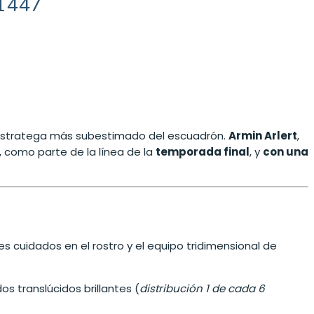
#1447
l estratega más subestimado del escuadrón.
Armin Arlert
,
, como parte de la línea de la
temporada final
, y
con una
es cuidados en el rostro y el equipo tridimensional de
os translúcidos brillantes (
distribución 1 de cada 6