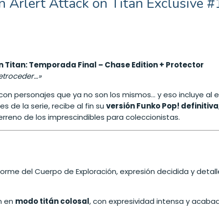
 Arlert Attack on Titan Exclusive 
n Titan: Temporada Final – Chase Edition + Protector
etroceder…»
, con personajes que ya no son los mismos… y eso incluye a
de la serie, recibe al fin su
versión Funko Pop! definitiva
rreno de los imprescindibles para coleccionistas.
iforme del Cuerpo de Exploración, expresión decidida y detall
in en
modo titán colosal
, con expresividad intensa y acabad