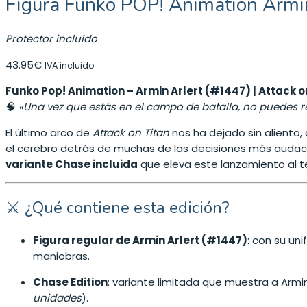
Figura Funko POP! Animation Armin
Protector incluido
43.95
€
IVA incluido
Funko Pop! Animation – Armin Arlert (#1447) | Attack o
🧠
«Una vez que estás en el campo de batalla, no puedes r
El último arco de
Attack on Titan
nos ha dejado sin aliento
el cerebro detrás de muchas de las decisiones más audaces 
variante Chase incluida
que eleva este lanzamiento al te
⚔️ ¿Qué contiene esta edición?
Figura regular de Armin Arlert (#1447)
: con su un
maniobras.
Chase Edition
: variante limitada que muestra a Arm
unidades
).