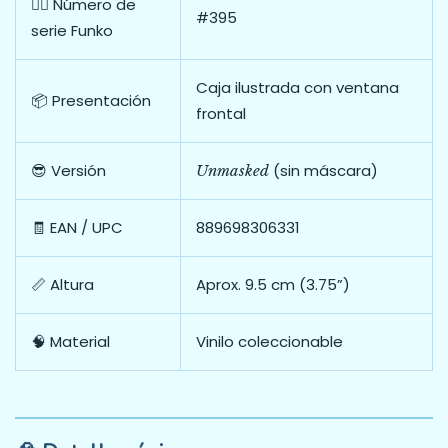
🧍‍♂️ Número de
#395
serie Funko
Caja ilustrada con ventana
📦 Presentación
frontal
😎 Versión
(sin máscara)
Unmasked
🧾 EAN / UPC
889698306331
📏 Altura
Aprox. 9.5 cm (3.75”)
🧠 Material
Vinilo coleccionable