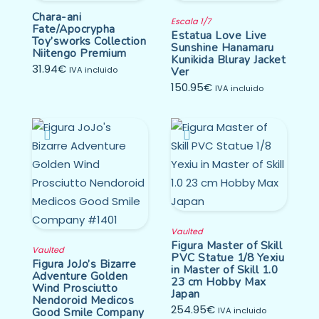
Chara-ani
Escala 1/7
Fate/Apocrypha
Estatua Love Live
Toy’sworks Collection
Sunshine Hanamaru
Niitengo Premium
Kunikida Bluray Jacket
31.94
€
IVA incluido
Ver
150.95
€
IVA incluido
Vaulted
Figura Master of Skill
Vaulted
PVC Statue 1/8 Yexiu
Figura JoJo’s Bizarre
in Master of Skill 1.0
Adventure Golden
23 cm Hobby Max
Wind Prosciutto
Japan
Nendoroid Medicos
254.95
€
Good Smile Company
IVA incluido