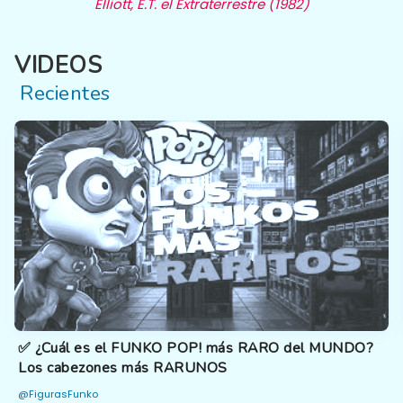
Elliott, E.T. el Extraterrestre (1982)
VIDEOS
Recientes
✅ ¿Cuál es el FUNKO POP! más RARO del MUNDO?
Los cabezones más RARUNOS
@FigurasFunko