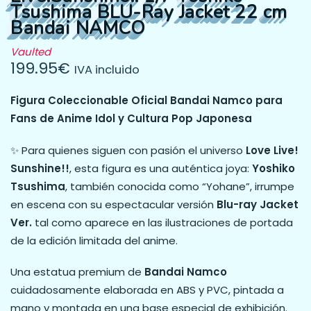
Tsushima BLU-Ray Jacket 22 cm
Bandai NAMCO
Vaulted
199.95
€
IVA incluido
Figura Coleccionable Oficial Bandai Namco para
Fans de Anime Idol y Cultura Pop Japonesa
✨ Para quienes siguen con pasión el universo
Love Live!
Sunshine!!
, esta figura es una auténtica joya:
Yoshiko
Tsushima
, también conocida como “Yohane”, irrumpe
en escena con su espectacular versión
Blu-ray Jacket
Ver.
tal como aparece en las ilustraciones de portada
de la edición limitada del anime.
Una estatua premium de
Bandai Namco
cuidadosamente elaborada en ABS y PVC, pintada a
mano y montada en una base especial de exhibición.