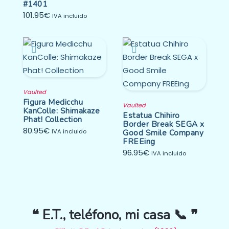
#1401
101.95
€
IVA incluido
Vaulted
Figura Medicchu
Vaulted
KanColle: Shimakaze
Estatua Chihiro
Phat! Collection
Border Break SEGA x
80.95
€
IVA incluido
Good Smile Company
FREEing
96.95
€
IVA incluido
❝ E.T., teléfono, mi casa 📞 ❞