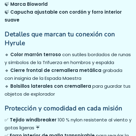
🍃
Marca Bioworld
🍃
Capucha ajustable con cordón y forro interior
suave
Detalles que marcan tu conexión con
Hyrule
🔹
Color marrón terroso
con sutiles bordados de runas
y símbolos de la Trifuerza en hombros y espalda
🔹
Cierre frontal de cremallera metálica
grabada
con insignia de la Espada Maestra
🔹
Bolsillos laterales con cremallera
para guardar tus
objetos de explorador
Protección y comodidad en cada misión
✅
Tejido windbreaker
100 % nylon resistente al viento y
gotas ligeras ☔
✅
Forro interior de malla transpirable
para regular la