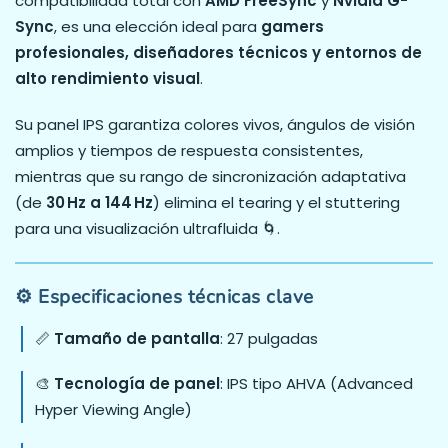
compatibilidad total con
AMD FreeSync
y
Nvidia G-
Sync
, es una elección ideal para
gamers
profesionales, diseñadores técnicos y entornos de
alto rendimiento visual
.
Su panel IPS garantiza colores vivos, ángulos de visión
amplios y tiempos de respuesta consistentes,
mientras que su rango de sincronización adaptativa
(de
30 Hz a 144 Hz
) elimina el tearing y el stuttering
para una visualización ultrafluida 🌀.
⚙️ Especificaciones técnicas clave
📏
Tamaño de pantalla
: 27 pulgadas
🎨
Tecnología de panel
: IPS tipo AHVA (Advanced
Hyper Viewing Angle)