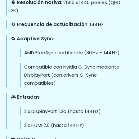
🧠
Resolución nativa
: 2560 x 1440 píxeles (QHD
2K)
🔄
Frecuencia de actualización
: 144 Hz
🔁
Adaptive Sync
:
AMD FreeSync certificado (30 Hz – 144 Hz)
Compatible con Nvidia G-Sync mediante
DisplayPort (con drivers G-Sync
compatibles)
🎮
Entradas
:
2 x DisplayPort 1.2a (hasta 144 Hz)
2 x HDMI 2.0 (hasta 144 Hz)