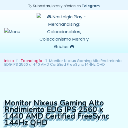
🏷️ Subastas, lotes y ofertas en
Telegram
Inicio
Tecnología
Monitor Nixeus Gaming Alto Rndimiento
EDG IPS 2560 x 1440 AMD Certified FreeSync 144Hz QHD
Monitor Nixeus Gaming Alto
Rndimiento EDG IPS 2560 x
1440 AMD Certified FreeSync
144Hz QHD