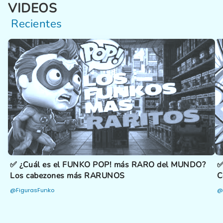
VIDEOS
Recientes
✅ ¿Cuál es el FUNKO POP! más RARO del MUNDO?
✅
Los cabezones más RARUNOS
C
@FigurasFunko
@