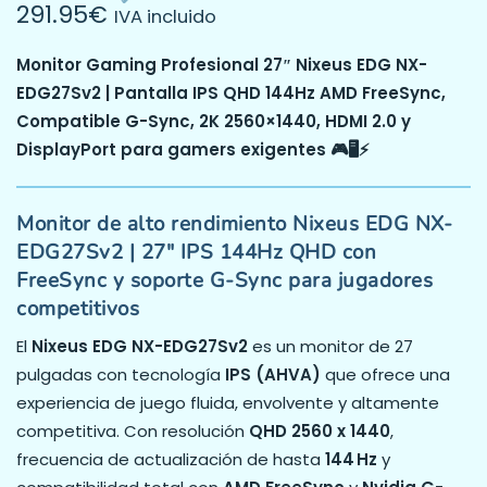
291.95
€
IVA incluido
Monitor Gaming Profesional 27″ Nixeus EDG NX-
EDG27Sv2 | Pantalla IPS QHD 144Hz AMD FreeSync,
Compatible G-Sync, 2K 2560×1440, HDMI 2.0 y
DisplayPort para gamers exigentes 🎮🖥️⚡
Monitor de alto rendimiento Nixeus EDG NX-
EDG27Sv2 | 27″ IPS 144Hz QHD con
FreeSync y soporte G-Sync para jugadores
competitivos
El
Nixeus EDG NX-EDG27Sv2
es un monitor de 27
pulgadas con tecnología
IPS (AHVA)
que ofrece una
experiencia de juego fluida, envolvente y altamente
competitiva. Con resolución
QHD 2560 x 1440
,
frecuencia de actualización de hasta
144 Hz
y