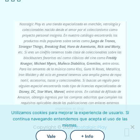
Nostalgic Play es una tienda especializada en merchán, retrología y
coleccionables nacida desde el amor por el coleccionismo como
proyecto personal insignia. En nuestro catálogo encontrarás los
productos más populares sobre series como
Juego de Tronos,
Stranger Things, Breaking Bad, Hora de Aventuras, Rick and Morty
,
etc. Si eres un cinéfilo tenemos toda clase de coleccionables sobre las
blockbusters favoritas así como clásicos del cine como
Freddy
Krueger, Michael Myers, Muñeco Diabólico, Gremlins
, entre otros.
Para los amantes de la música como Kiss, Guns N Roses, Metallica,
Iron Maiden y del ocio en general tenemos una amplia gama de ropa
textil, accesorios, tazas y coleccionables. Si buscas un regalo para
alguien especial encontrarás todo tipo de licencias especializadas de
Disney, DC, Star Wars, Marvel
, entre otros. En calidad de Afiliado de
Amazon, obtengo ingresos por las compras adscritas que cumplen los
requisitos aplicables desde las publicaciones con enlaces externos
disponibles en blog.
Utilizamos cookies para mejorar la experiencia de usuario. Si
continua navegando entendemos que acepta el uso de las
mismas.
Copyright ©️ 2026
Nostalgic Play
Vale
+ Info
› Contacto
› Mi cuenta