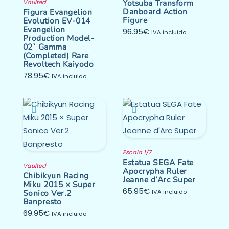
Yotsuba Transform
Vaulted
Danboard Action
Figura Evangelion
Figure
Evolution EV-014
Evangelion
96.95
€
IVA incluido
Production Model-
02` Gamma
(Completed) Rare
Revoltech Kaiyodo
78.95
€
IVA incluido
Escala 1/7
Estatua SEGA Fate
Vaulted
Apocrypha Ruler
Chibikyun Racing
Jeanne d’Arc Super
Miku 2015 × Super
65.95
€
Sonico Ver.2
IVA incluido
Banpresto
69.95
€
IVA incluido