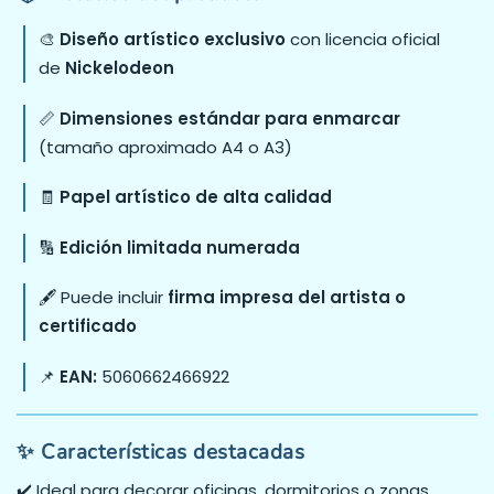
🎨
Diseño artístico exclusivo
con licencia oficial
de
Nickelodeon
📏
Dimensiones estándar para enmarcar
(tamaño aproximado A4 o A3)
🧾
Papel artístico de alta calidad
🔢
Edición limitada numerada
🖋️ Puede incluir
firma impresa del artista o
certificado
📌
EAN:
5060662466922
✨ Características destacadas
✔️ Ideal para decorar oficinas, dormitorios o zonas