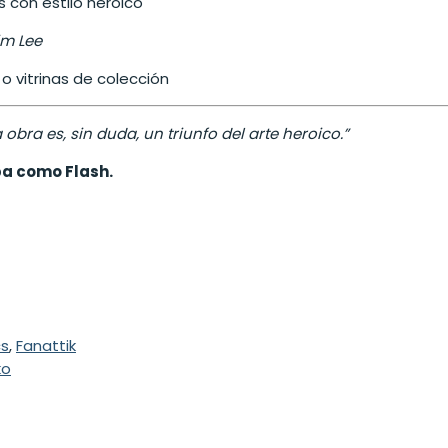
 con estilo heroico
im Lee
 vitrinas de colección
bra es, sin duda, un triunfo del arte heroico.”
pa como Flash.
s
,
Fanattik
ko