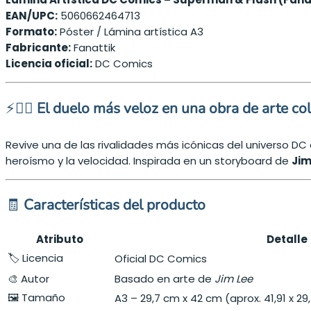
EAN/UPC:
5060662464713
Formato:
Póster / Lámina artística A3
Fabricante:
Fanattik
Licencia oficial:
DC Comics
⚡🦸‍♂️
El duelo más veloz en una obra de arte co
Revive una de las rivalidades más icónicas del universo D
heroísmo y la velocidad. Inspirada en un storyboard de
Jim
🧾
Características del producto
Atributo
Detalle
🏷️ Licencia
Oficial DC Comics
🎨 Autor
Basado en arte de
Jim Lee
🖼️ Tamaño
A3 – 29,7 cm x 42 cm (aprox. 41,91 x 2