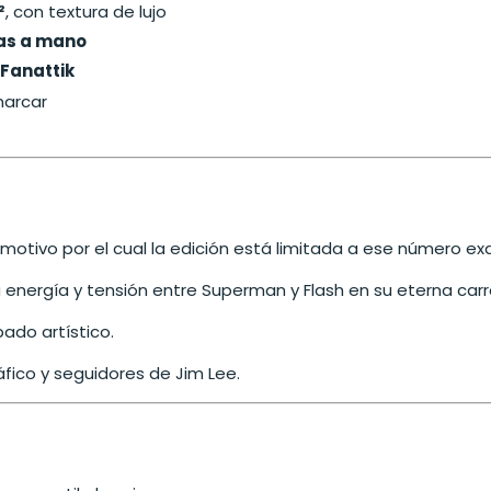
²
, con textura de lujo
as a mano
 Fanattik
marcar
, motivo por el cual la edición está limitada a ese número ex
a energía y tensión entre Superman y Flash en su eterna carr
ado artístico.
áfico y seguidores de Jim Lee.