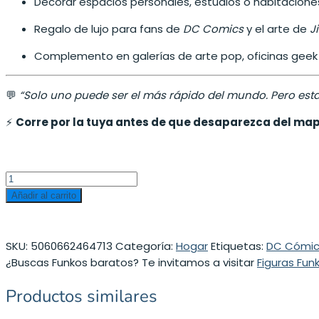
Decorar espacios personales, estudios o habitaciones
Regalo de lujo para fans de
DC Comics
y el arte de
J
Complemento en galerías de arte pop, oficinas geek o
💬
“Solo uno puede ser el más rápido del mundo. Pero esta o
⚡
Corre por la tuya antes de que desaparezca del ma
Añadir al carrito
SKU:
5060662464713
Categoría:
Hogar
Etiquetas:
DC Cómic
¿Buscas Funkos baratos? Te invitamos a visitar
Figuras Fun
Productos similares