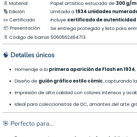
📄 Material
Papel artístico estucado de
300 g/m
🔢 Edición
Limitada a
1934 unidades numerad
📜 Certificado
Incluye
certificado de autenticidad
📦 Presentación
Se entrega protegido y listo para en
🔖 Código de barras
5060662464713
🧠
Detalles únicos
Homenaje a la
primera aparición de Flash en 1934
Diseño de
guión gráfico estilo cómic
, capturando l
Impresión de alta calidad con colores intensos y acab
Ideal para coleccionistas de DC, amantes del arte gr
🎯 Perfecto para…