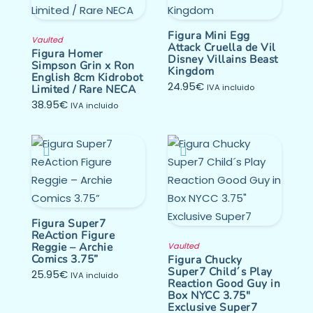
Figura Mini Egg
Vaulted
Attack Cruella de Vil
Figura Homer
Disney Villains Beast
Simpson Grin x Ron
Kingdom
English 8cm Kidrobot
24.95
€
Limited / Rare NECA
IVA incluido
38.95
€
IVA incluido
Figura Super7
ReAction Figure
Reggie – Archie
Vaulted
Comics 3.75”
Figura Chucky
Super7 Child´s Play
25.95
€
IVA incluido
Reaction Good Guy in
Box NYCC 3.75″
Exclusive Super7