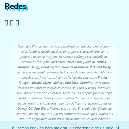
Redes
Nostalgic Play es una tienda especializada en merchán, retrología y
coleccionables nacida desde el amor por el coleccionismo como
proyecto personal insignia. En nuestro catálogo encontrarás los
productos más populares sobre series como
Juego de Tronos,
Stranger Things, Breaking Bad, Hora de Aventuras, Rick and Morty
,
etc. Si eres un cinéfilo tenemos toda clase de coleccionables sobre las
blockbusters favoritas así como clásicos del cine como
Freddy
Krueger, Michael Myers, Muñeco Diabólico, Gremlins
, entre otros.
Para los amantes de la música como Kiss, Guns N Roses, Metallica,
Iron Maiden y del ocio en general tenemos una amplia gama de ropa
textil, accesorios, tazas y coleccionables. Si buscas un regalo para
alguien especial encontrarás todo tipo de licencias especializadas de
Disney, DC, Star Wars, Marvel
, entre otros. En calidad de Afiliado de
Amazon, obtengo ingresos por las compras adscritas que cumplen los
requisitos aplicables desde las publicaciones con enlaces externos
disponibles en blog.
Utilizamos cookies para mejorar la experiencia de usuario. Si