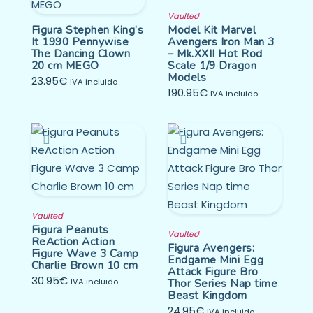
Vaulted
Figura Stephen King’s
Model Kit Marvel
It 1990 Pennywise
Avengers Iron Man 3
The Dancing Clown
– Mk.XXII Hot Rod
20 cm MEGO
Scale 1/9 Dragon
Models
23.95
€
IVA incluido
190.95
€
IVA incluido
Vaulted
Figura Peanuts
Vaulted
ReAction Action
Figura Avengers:
Figure Wave 3 Camp
Endgame Mini Egg
Charlie Brown 10 cm
Attack Figure Bro
30.95
€
IVA incluido
Thor Series Nap time
Beast Kingdom
24.95
€
IVA incluido