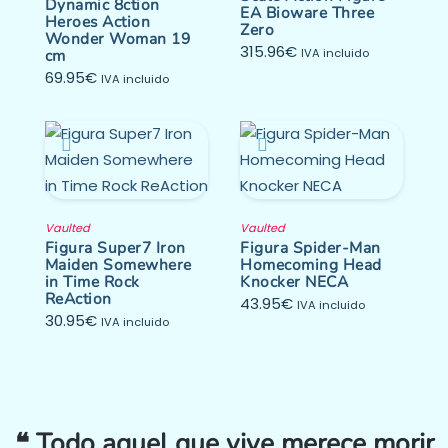
Dynamic 8ction
EA Bioware Three
Heroes Action
Zero
Wonder Woman 19
315.96
€
cm
IVA incluido
69.95
€
IVA incluido
Vaulted
Vaulted
Figura Super7 Iron
Figura Spider-Man
Maiden Somewhere
Homecoming Head
in Time Rock
Knocker NECA
ReAction
43.95
€
IVA incluido
30.95
€
IVA incluido
❝ Todo aquel que vive merece morir