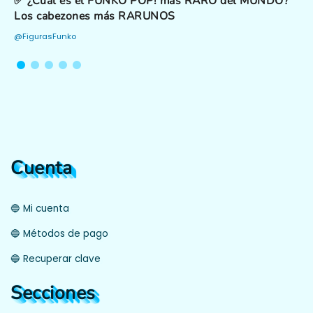
✅ ¿Cuál es el FUNKO POP! más RARO del MUNDO?
Los cabezones más RARUNOS
@FigurasFunko
Cuenta
🔵 Mi cuenta
🔵 Métodos de pago
🔵 Recuperar clave
Secciones