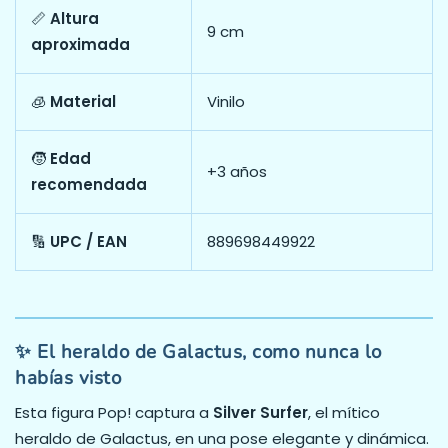
📏
Altura
9 cm
aproximada
🧊
Material
Vinilo
🧒
Edad
+3 años
recomendada
🔢
UPC / EAN
889698449922
✨ El heraldo de Galactus, como nunca lo
habías visto
Esta figura Pop! captura a
Silver Surfer
, el mítico
heraldo de Galactus, en una pose elegante y dinámica.