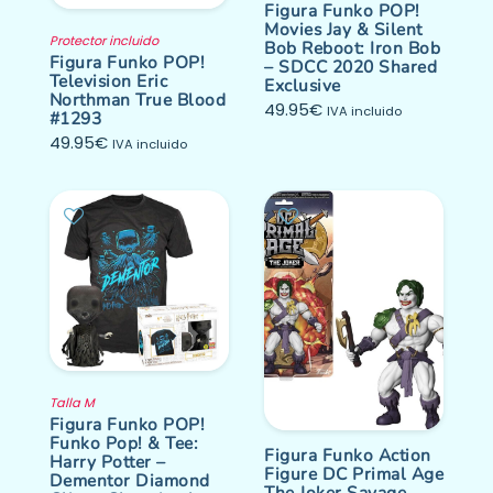
Figura Funko POP!
Movies Jay & Silent
Protector incluido
Bob Reboot: Iron Bob
Figura Funko POP!
– SDCC 2020 Shared
Television Eric
Exclusive
Northman True Blood
49.95
€
IVA incluido
#1293
49.95
€
IVA incluido
Talla M
Figura Funko POP!
Funko Pop! & Tee:
Figura Funko Action
Harry Potter –
Figure DC Primal Age
Dementor Diamond
The Joker Savage