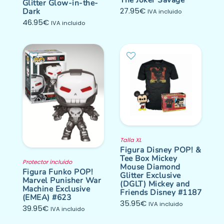
Glitter Glow-in-the-
27.95
€
Dark
IVA incluido
46.95
€
IVA incluido
Talla XL
Figura Disney POP! &
Tee Box Mickey
Protector incluido
Mouse Diamond
Figura Funko POP!
Glitter Exclusive
Marvel Punisher War
(DGLT) Mickey and
Machine Exclusive
Friends Disney #1187
(EMEA) #623
35.95
€
IVA incluido
39.95
€
IVA incluido