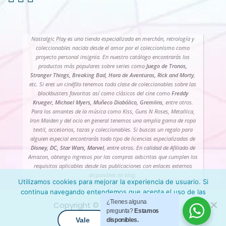
Nostalgic Play es una tienda especializada en merchán, retrología y
coleccionables nacida desde el amor por el coleccionismo como
proyecto personal insignia. En nuestro catálogo encontrarás los
productos más populares sobre series como
Juego de Tronos,
Stranger Things, Breaking Bad, Hora de Aventuras, Rick and Morty
,
etc. Si eres un cinéfilo tenemos toda clase de coleccionables sobre las
blockbusters favoritas así como clásicos del cine como
Freddy
Krueger, Michael Myers, Muñeco Diabólico, Gremlins
, entre otros.
Para los amantes de la música como Kiss, Guns N Roses, Metallica,
Iron Maiden y del ocio en general tenemos una amplia gama de ropa
textil, accesorios, tazas y coleccionables. Si buscas un regalo para
alguien especial encontrarás todo tipo de licencias especializadas de
Disney, DC, Star Wars, Marvel
, entre otros. En calidad de Afiliado de
Amazon, obtengo ingresos por las compras adscritas que cumplen los
requisitos aplicables desde las publicaciones con enlaces externos
disponibles en blog.
Utilizamos cookies para mejorar la experiencia de usuario. Si
continua navegando entendemos que acepta el uso de las
mismas.
¿Tienes alguna
Copyright ©️ 2026
Nostalgic Play
pregunta?
Estamos
Vale
+ Info
disponibles.
› Contacto
› Mi cuenta