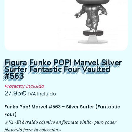
Figura Funko POP! Marvel Silver
Surfer Fantastic Four Vaulted
#563
Protector incluido
27.95
€
IVA incluido
Funko Pop! Marvel #563 – Silver Surfer (Fantastic
Four)
🌌🪐
«El heraldo cósmico en formato vinilo: puro poder
plateado para tu colección.»