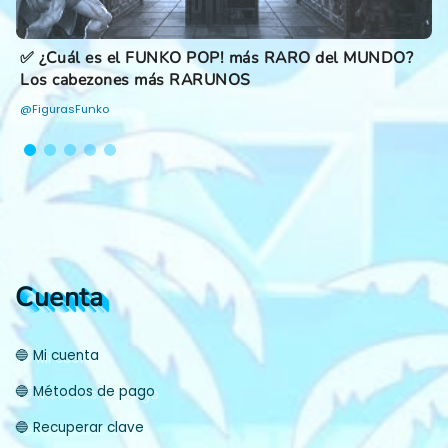
Cuál es el FUNKO POP! más RARO del MUNDO?
✅ Fun
 cabezones más RARUNOS
Colec
urasFunko
@Figur
Cuenta
🔵 Mi cuenta
🔵 Métodos de pago
🔵 Recuperar clave