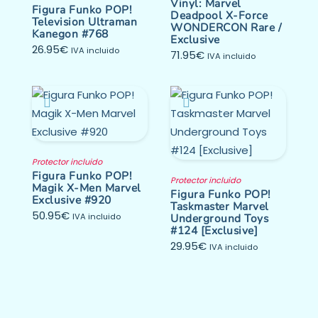
Vinyl: Marvel
Figura Funko POP!
Deadpool X-Force
Television Ultraman
WONDERCON Rare /
Kanegon #768
Exclusive
26.95
€
IVA incluido
71.95
€
IVA incluido
Protector incluido
Figura Funko POP!
Protector incluido
Magik X-Men Marvel
Figura Funko POP!
Exclusive #920
Taskmaster Marvel
50.95
€
IVA incluido
Underground Toys
#124 [Exclusive]
29.95
€
IVA incluido