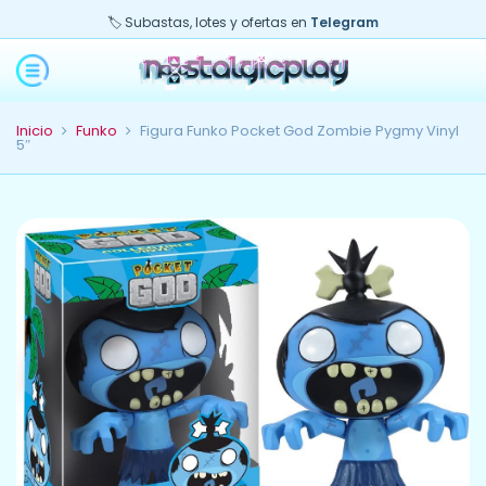
🏷️ Subastas, lotes y ofertas en
Telegram
Inicio
Funko
Figura Funko Pocket God Zombie Pygmy Vinyl
5″