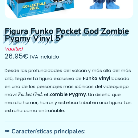
Figura Funko Pocket God Zombie
Pygmy Vinyl 5″
Vaulted
26.95
€
IVA incluido
Desde las profundidades del volcán y más allá del más
allá, llega esta figura exclusiva de
Funko Vinyl
basada
en uno de los personajes más icónicos del videojuego
móvil
: el
Zombie Pygmy
. Un diseño que
Pocket God
mezcla humor, horror y estética tribal en una figura tan
extraña como entrañable.
⚰️ Características principales: