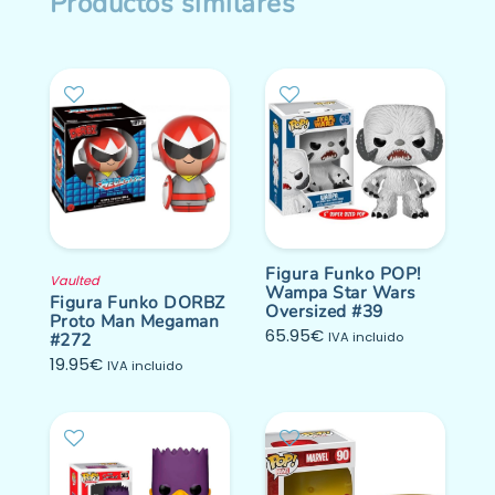
Productos similares
Figura Funko POP!
Vaulted
Wampa Star Wars
Figura Funko DORBZ
Oversized #39
Proto Man Megaman
65.95
€
#272
IVA incluido
19.95
€
IVA incluido