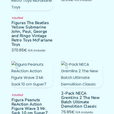
Vaulted
Figuras The Beatles
Yellow Submarine
John, Paul, George
and Ringo Vintage
Retro Toys McFarlane
Toys
370.95
€
IVA incluido
2-Pack NECA
Vaulted
Gremlins 2 The New
Figura Peanuts
Batch Ultimate
ReAction Action
Demolition Classic
Figure Wave 3 Mr.
75.95
€
Sack 10 cm Super7
IVA incluido