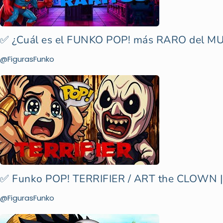
✅ ¿Cuál es el FUNKO POP! más RARO del 
@FigurasFunko
✅ Funko POP! TERRIFIER / ART the CLOWN |
@FigurasFunko