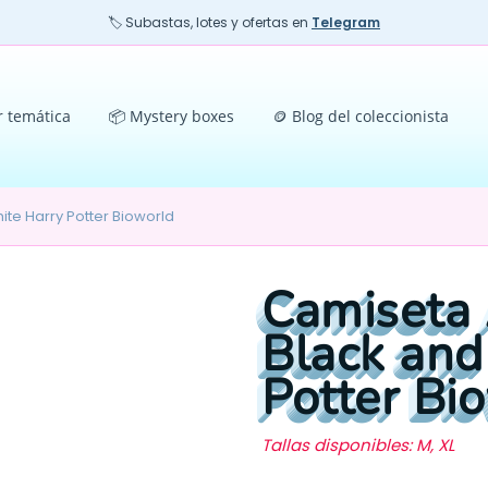
🏷️ Subastas, lotes y ofertas en
Telegram
r temática
📦 Mystery boxes
🪙 Blog del coleccionista
te Harry Potter Bioworld
Camiseta 
Black and
Potter Bi
Tallas disponibles: M, XL