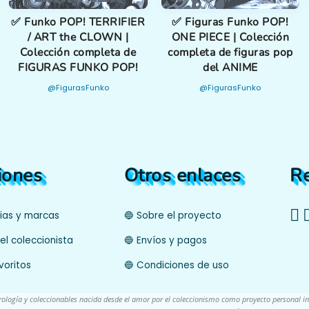
✅ Funko POP! TERRIFIER
✅ Figuras Funko POP!
/ ART the CLOWN |
ONE PIECE | Colección
Colección completa de
completa de figuras pop
FIGURAS FUNKO POP!
del ANIME
@FigurasFunko
@FigurasFunko
iones
Otros enlaces
R
cias y marcas
🔵 Sobre el proyecto
el coleccionista
🔵 Envíos y pagos
voritos
🔵 Condiciones de uso
trología y coleccionables nacida desde el amor por el coleccionismo como proyecto personal i