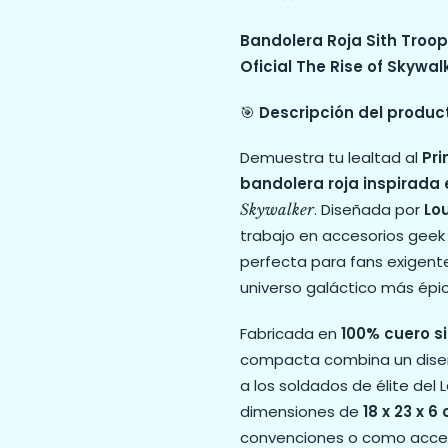
Bandolera Roja Sith Troope
Oficial The Rise of Skywal
🎯
Descripción del produc
Demuestra tu lealtad al
Pr
bandolera roja inspirada 
. Diseñada por
Lo
Skywalker
trabajo en accesorios gee
perfecta para fans exigentes
universo galáctico más épico
Fabricada en
100% cuero si
compacta combina un diseñ
a los soldados de élite del
dimensiones de
18 x 23 x 6
convenciones o como acces