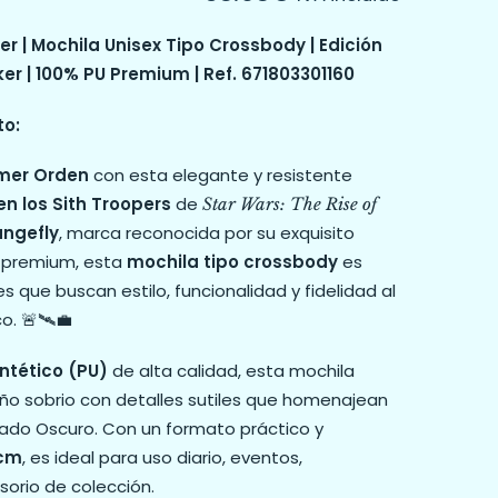
r | Mochila Unisex Tipo Crossbody | Edición
ker | 100% PU Premium | Ref. 671803301160
to:
imer Orden
con esta elegante y resistente
en los Sith Troopers
de
Star Wars: The Rise of
ungefly
, marca reconocida por su exquisito
k premium, esta
mochila tipo crossbody
es
 que buscan estilo, funcionalidad y fidelidad al
. 🚨🛰️💼
ntético (PU)
de alta calidad, esta mochila
o sobrio con detalles sutiles que homenajean
 Lado Oscuro. Con un formato práctico y
 cm
, es ideal para uso diario, eventos,
orio de colección.