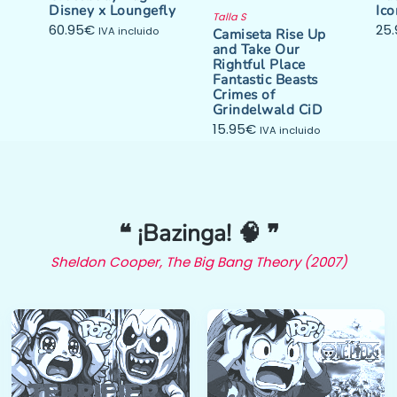
Disney x Loungefly
Ic
Talla S
60.95
€
25
IVA incluido
Camiseta Rise Up
and Take Our
Rightful Place
Fantastic Beasts
Crimes of
Grindelwald CiD
15.95
€
IVA incluido
❝ ¡Bazinga! 🧠 ❞
Sheldon Cooper, The Big Bang Theory (2007)