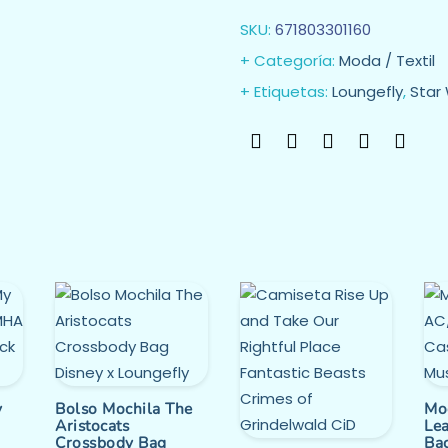
SKU:
671803301160
Categoría:
Moda / Textil
Etiquetas:
Loungefly
,
Star
y
Bolso Mochila The
Mo
Aristocats
Le
Crossbody Bag
Ba