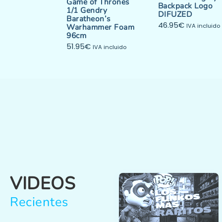
Game of Thrones
Backpack Logo
1/1 Gendry
DIFUZED
Baratheon’s
46.95
€
Warhammer Foam
IVA incluido
96cm
51.95
€
IVA incluido
VIDEOS
Recientes