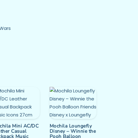
 Wars
chila Mini AC/DC
Mochila Loungefly
ather Casual
Disney – Winnie the
ckpack Music
Pooh Balloon