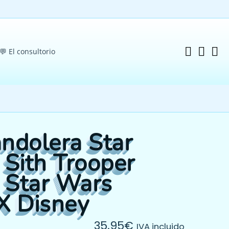
💬 El consultorio
andolera Star
Sith Trooper
 Star Wars
IX Disney
35.95
€
IVA incluido