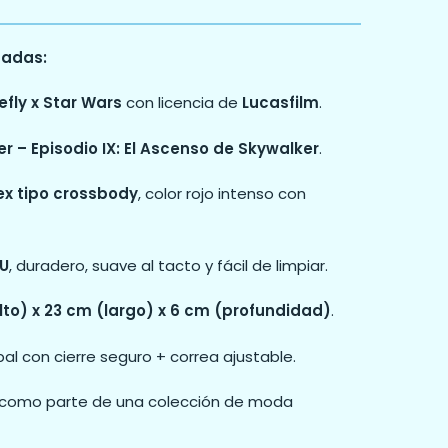
cadas:
fly x Star Wars
con licencia de
Lucasfilm
.
er – Episodio IX: El Ascenso de Skywalker
.
ex tipo crossbody
, color rojo intenso con
PU
, duradero, suave al tacto y fácil de limpiar.
lto) x 23 cm (largo) x 6 cm (profundidad)
.
l con cierre seguro + correa ajustable.
 o como parte de una colección de moda