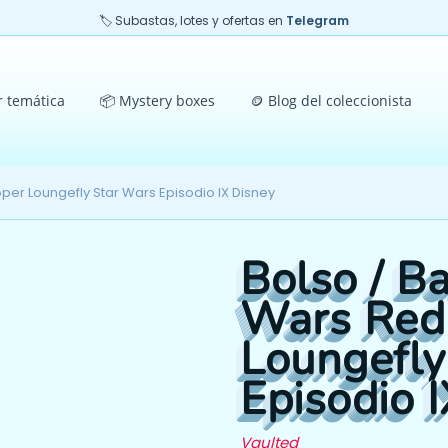
🏷️ Subastas, lotes y ofertas en
Telegram
r temática
📦 Mystery boxes
🪙 Blog del coleccionista
per Loungefly Star Wars Episodio IX Disney
Bolso / B
Wars Red 
Loungefly
Episodio 
Vaulted