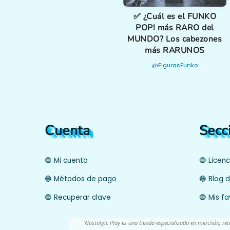
✅ ¿Cuál es el FUNKO
POP! más RARO del
MUNDO? Los cabezones
más RARUNOS
@FigurasFunko
Cuenta
Secc
🔵 Mi cuenta
🔵 Licen
🔵 Métodos de pago
🔵 Blog d
🔵 Recuperar clave
🔵 Mis fa
Nostalgic Play es una tienda especializada en merchán, re