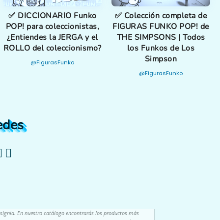
✅ DICCIONARIO Funko
✅ Colección completa de
POP! para coleccionistas,
FIGURAS FUNKO POP! de
¿Entiendes la JERGA y el
THE SIMPSONS | Todos
ROLLO del coleccionismo?
los Funkos de Los
Simpson
@FigurasFunko
@FigurasFunko
edes
nsignia. En nuestro catálogo encontrarás los productos más