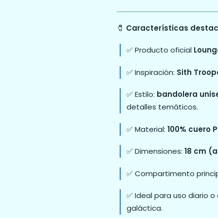
🧷
Características desta
✅ Producto oficial
Lounge
✅ Inspiración:
Sith Troop
✅ Estilo:
bandolera unis
detalles temáticos.
✅ Material:
100% cuero 
✅ Dimensiones:
18 cm (a
✅ Compartimento principa
✅ Ideal para uso diario
galáctica.