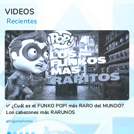
VIDEOS
Recientes
Cuál es el FUNKO POP! más RARO del MUNDO?
✅ Fun
 cabezones más RARUNOS
Colec
urasFunko
@Figur